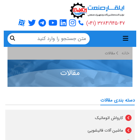
32841945-47 (041)
خانه
مقالات
مقالات
دسته بندی مقالات
کارواش اتوماتیک
ماشین آلات قالیشویی