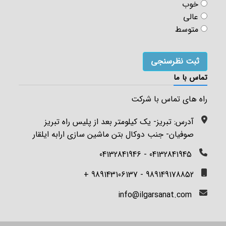
خوب
عالی
متوسط
تماس با ما
راه های تماس با شرکت
آدرس: تبریز- یک کیلومتر بعد از پلیس راه تبریز
صوفیان- جنب دوکال بتن ماشین سازی ارابه ایلقار
04132841945 - 04132841946
989149178852 - 989143106137 +
info@ilgarsanat.com